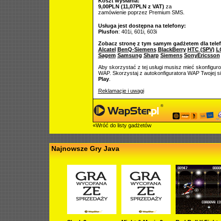
Koszt wysłania:
9,00PLN (11,07PLN z VAT)
za
zamówienie poprzez Premium SMS.
Usługa jest dostępna na telefony:
Plusfon
: 401i, 601i, 603i
Zobacz stronę z tym samym gadżetem dla tele
Alcatel
BenQ-Siemens
BlackBerry
HTC (SPV)
L
Sagem
Samsung
Sharp
Siemens
SonyEricsson
Aby skorzystać z tej usługi musisz mieć skonfigur
WAP. Skorzystaj z autokonfiguratora WAP Twojej si
Play
.
Reklamacje i uwagi
«Wróć do listy gadżetów
Najnowsze Gry Java