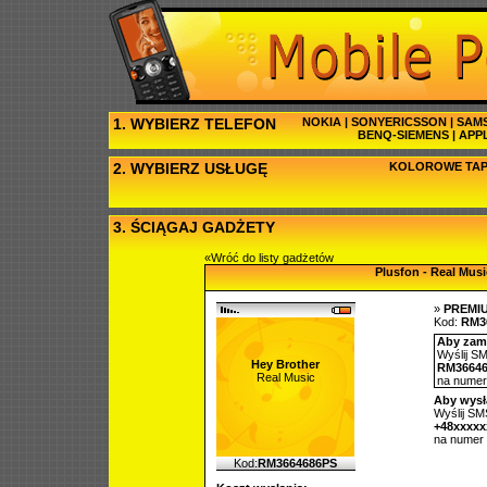
1. WYBIERZ TELEFON
NOKIA
|
SONYERICSSON
|
SAM
BENQ-SIEMENS
|
APP
2. WYBIERZ USŁUGĘ
KOLOROWE TAP
3. ŚCIĄGAJ GADŻETY
«Wróć do listy gadżetów
Plusfon - Real Musi
»
PREMI
Kod:
RM3
Aby zamó
Wyślij SM
Hey Brother
RM36646
Real Music
na nume
Aby wysł
Wyślij SMS
+48xxxx
na numer
Kod:
RM3664686PS