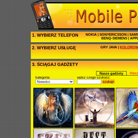
1. WYBIERZ TELEFON
NOKIA
|
SONYERICSSON
|
SAM
BENQ-SIEMENS
|
APP
2. WYBIERZ USŁUGĘ
GRY JAVA
|
KOLOROW
3. ŚCIĄGAJ GADŻETY
Wasz
Nasze gadżety
kategoria:
wpisz czego szukasz:
szukaj»