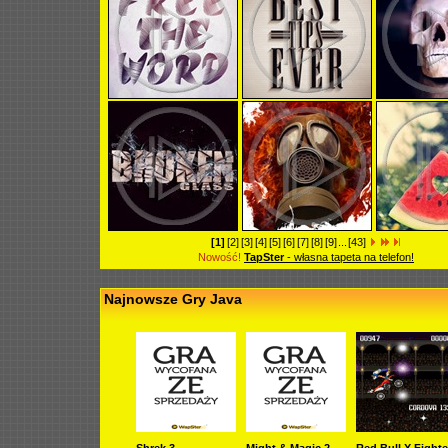
[1]
[2]
[3]
[4]
[5]
[6]
[7]
[8]
[9]
...
[43]
Nowość!
TapSter
- własna tapeta na telefon!
Najnowsze Gry Java