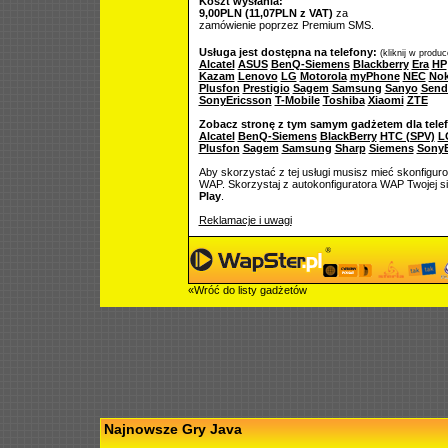
Koszt wysłania:
9,00PLN (11,07PLN z VAT)
za
zamówienie poprzez Premium SMS.
Usługa jest dostępna na telefony:
(kliknij w produ
Alcatel
ASUS
BenQ-Siemens
Blackberry
Era
HP
Kazam
Lenovo
LG
Motorola
myPhone
NEC
Nok
Plusfon
Prestigio
Sagem
Samsung
Sanyo
Send
SonyEricsson
T-Mobile
Toshiba
Xiaomi
ZTE
Zobacz stronę z tym samym gadżetem dla tele
Alcatel
BenQ-Siemens
BlackBerry
HTC (SPV)
L
Plusfon
Sagem
Samsung
Sharp
Siemens
SonyE
Aby skorzystać z tej usługi musisz mieć skonfigur
WAP. Skorzystaj z autokonfiguratora WAP Twojej si
Play
.
Reklamacje i uwagi
«Wróć do listy gadżetów
Najnowsze Gry Java