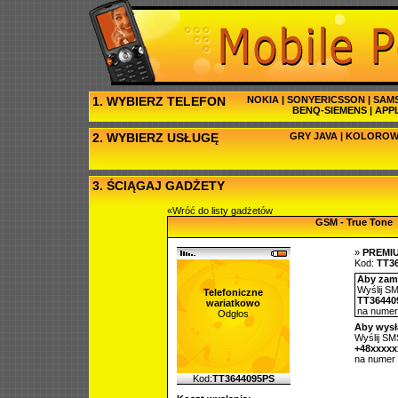
1. WYBIERZ TELEFON
NOKIA
|
SONYERICSSON
|
SAM
BENQ-SIEMENS
|
APP
2. WYBIERZ USŁUGĘ
GRY JAVA
|
KOLOROW
3. ŚCIĄGAJ GADŻETY
«Wróć do listy gadżetów
GSM - True Tone
»
PREMI
Kod:
TT3
Aby zamó
Wyślij SM
Telefoniczne
TT36440
wariatkowo
na nume
Odgłos
Aby wysł
Wyślij SMS
+48xxxxx
na numer
Kod:
TT3644095PS