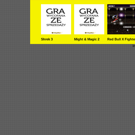
Shrek 3
Might & Magic 2
Red Bull X Fighte
I