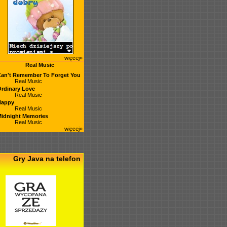
więcej»
Real Music
an't Remember To Forget You
Real Music
rdinary Love
Real Music
Happy
Real Music
idnight Memories
Real Music
więcej»
Gry Java na telefon