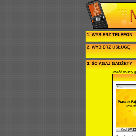
1. WYBIERZ TELEFON
2. WYBIERZ USŁUGĘ
3. ŚCIĄGAJ GADŻETY
«Wróć do listy 
Ptaszek Faj
sygna
Kod:
SM12