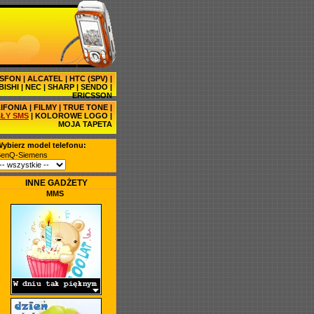
SFON
|
ALCATEL
|
HTC (SPV)
|
BISHI
|
NEC
|
SHARP
|
SENDO
|
ERICSSON
IFONIA
|
FILMY
|
TRUE TONE
|
ŁY SMS
|
KOLOROWE LOGO
|
MOJA TAPETA
ybierz model telefonu:
BenQ-Siemens
INNE GADŻETY
MMS