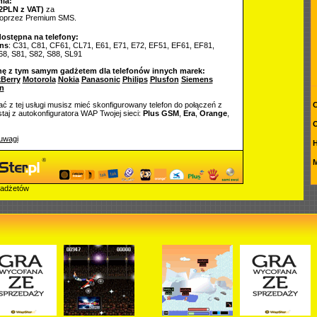
ia:
2PLN z VAT)
za
poprzez Premium SMS.
dostępna na telefony:
ns
: C31, C81, CF61, CL71, E61, E71, E72, EF51, EF61, EF81,
68, S81, S82, S88, SL91
nę z tym samym gadżetem dla telefonów innych marek:
Berry
Motorola
Nokia
Panasonic
Philips
Plusfon
Siemens
n
ć z tej usługi musisz mieć skonfigurowany telefon do połączeń z
C
aj z autokonfiguratora WAP Twojej sieci:
Plus GSM
,
Era
,
Orange
,
O
uwagi
M
gadżetów