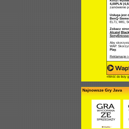
Koszt wysłan
4,00PLN (4,9
zamówienie 
Usługa jest 
BenQ-Sieme
EL71, M81, S
Zobacz stro
Alcatel
Black
SonyEricsso
Aby skorzysta
WAP. Skorzyst
Play
.
Reklamacje i 
«Wróć do listy 
Najnowsze Gry Java