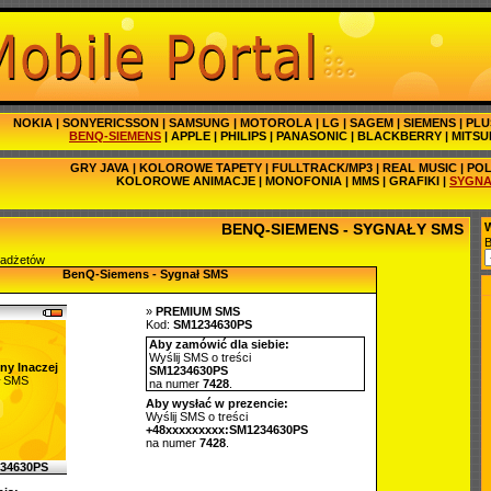
NOKIA
|
SONYERICSSON
|
SAMSUNG
|
MOTOROLA
|
LG
|
SAGEM
|
SIEMENS
|
PLU
BENQ-SIEMENS
|
APPLE
|
PHILIPS
|
PANASONIC
|
BLACKBERRY
|
MITSU
GRY JAVA
|
KOLOROWE TAPETY
|
FULLTRACK/MP3
|
REAL MUSIC
|
POL
KOLOROWE ANIMACJE
|
MONOFONIA
|
MMS
|
GRAFIKI
|
SYGNA
BENQ-SIEMENS - SYGNAŁY SMS
W
gadżetów
BenQ-Siemens - Sygnał SMS
»
PREMIUM SMS
Kod:
SM1234630PS
Aby zamówić dla siebie:
Wyślij SMS o treści
ny Inaczej
SM1234630PS
ł SMS
na numer
7428
.
Aby wysłać w prezencie:
Wyślij SMS o treści
+48xxxxxxxxx:SM1234630PS
na numer
7428
.
34630PS