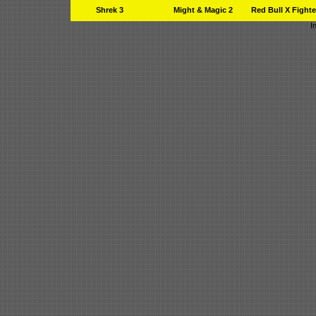
Shrek 3
Might & Magic 2
Red Bull X Fighte
I