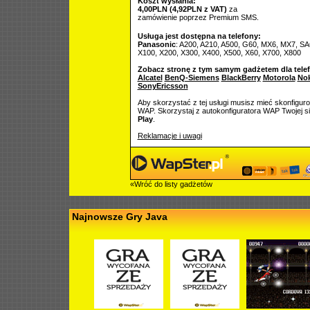
Koszt wysłania:
4,00PLN (4,92PLN z VAT)
za
zamówienie poprzez Premium SMS.
Usługa jest dostępna na telefony:
Panasonic
: A200, A210, A500, G60, MX6, MX7, SA
X100, X200, X300, X400, X500, X60, X700, X800
Zobacz stronę z tym samym gadżetem dla tele
Alcatel
BenQ-Siemens
BlackBerry
Motorola
Nok
SonyEricsson
Aby skorzystać z tej usługi musisz mieć skonfigur
WAP. Skorzystaj z autokonfiguratora WAP Twojej si
Play
.
Reklamacje i uwagi
«Wróć do listy gadżetów
Najnowsze Gry Java