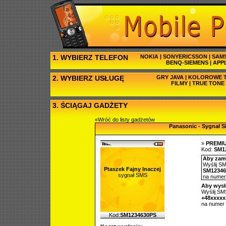
1. WYBIERZ TELEFON
NOKIA
|
SONYERICSSON
|
SAM
BENQ-SIEMENS
|
APP
2. WYBIERZ USŁUGĘ
GRY JAVA
|
KOLOROWE T
FILMY
|
TRUE TONE
3. ŚCIĄGAJ GADŻETY
«Wróć do listy gadżetów
Panasonic - Sygnał 
»
PREMI
Kod:
SM1
Aby zamó
Wyślij SM
Ptaszek Fajny Inaczej
SM12346
sygnał SMS
na nume
Aby wysł
Wyślij SMS
+48xxxxx
na numer
Kod:
SM1234630PS