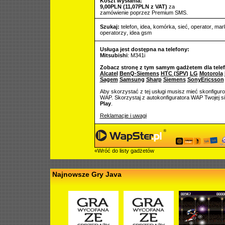
Koszt wysłania:
9,00PLN (11,07PLN z VAT)
za
zamówienie poprzez Premium SMS.
Szukaj:
telefon
,
idea
,
komórka
,
sieć
,
operator
,
mar
operatorzy
,
idea gsm
Usługa jest dostępna na telefony:
Mitsubishi
: M341i
Zobacz stronę z tym samym gadżetem dla tele
Alcatel
BenQ-Siemens
HTC (SPV)
LG
Motorola
Sagem
Samsung
Sharp
Siemens
SonyEricsson
Aby skorzystać z tej usługi musisz mieć skonfigur
WAP. Skorzystaj z autokonfiguratora WAP Twojej si
Play
.
Reklamacje i uwagi
«Wróć do listy gadżetów
Najnowsze Gry Java