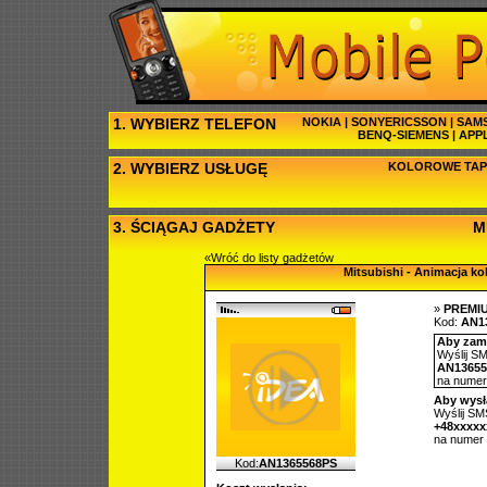
1. WYBIERZ TELEFON
NOKIA
|
SONYERICSSON
|
SAM
BENQ-SIEMENS
|
APP
2. WYBIERZ USŁUGĘ
KOLOROWE TAP
3. ŚCIĄGAJ GADŻETY
M
«Wróć do listy gadżetów
Mitsubishi - Animacja k
»
PREMI
Kod:
AN1
Aby zamó
Wyślij SM
AN13655
na nume
Aby wysł
Wyślij SMS
+48xxxxx
na numer
Kod:
AN1365568PS